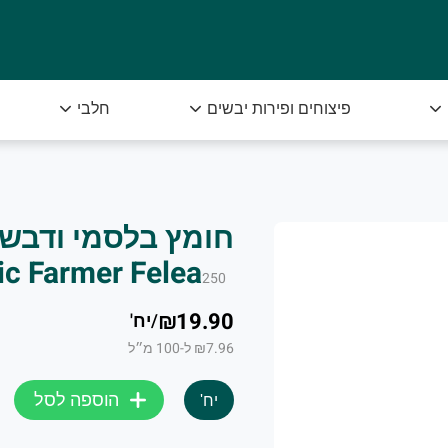
יק מיבנה שבכל בוקר מקבלת תוצרת חקלאית טריה 
פיצוחים ופירות יבשים
חלבי
 מתוצרת בריאה ומובחרת עד הבית.
ic Farmer Felea
250
₪19.90
/
יח'
₪7.96 ל-100 מ״ל
ום היישר מהשדה. מאות לקוחותינו נהנים מידי יום מטעמם הנפל
הוספה לסל
יח'