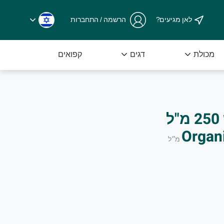
לאן מגיעים?
הרשמה / התחברות
ומובחרת מיד לאחר שנקטפה מהשדה.
מכולת
דגים
קפואים
חומץ בלסמי ודבש 250 מ"ל
Organ
מ״ל
א של ירקות, פירות ומוצרים משובחים שהם רוכשים בחנות שלנו א