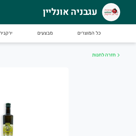
עגבניה אונליין
גבניה אונליין
רוכים הבאים ל "עגבניה אונליין" – ירקנית בוטי
כל המוצרים
מבצעים
ירקניה
נו נכין את הזמנתכם בקפדנות כדי שתוכלו להנות מ
חזרה לחנות
יתן ליצור איתנו קשר בטלפון:
08-936979
ניה נעימה - צוות עגבניה אונליין
בחר עשיר ומשובח של ירקות ופירות טריים שאנחנו מביאים כל יום