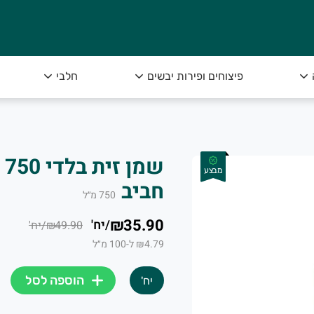
ק מיבנה שבכל בוקר מקבלת תוצרת חקלאית טריה ומ
פיצוחים ופירות יבשים
חלבי
תוצרת בריאה ומובחרת עד הבית.
שמ
מבצע
חביב
750
מ״ל
₪35.90
/
יח'
₪49.90
/
יח'
₪4.79 ל-100 מ״ל
 היישר מהשדה. מאות לקוחותינו נהנים מידי יום מטעמם הנפלא של
הוספה לסל
יח'