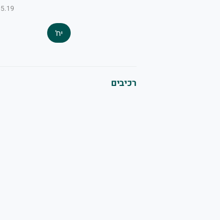
₪5.19 ל-100
יח'
רכיבים