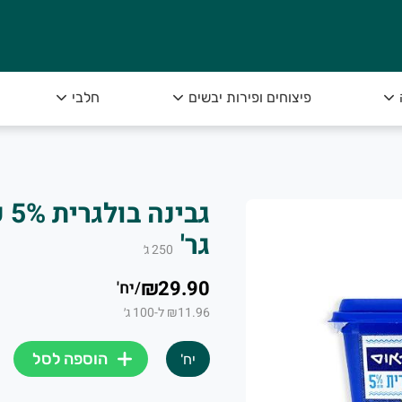
ק מיבנה שבכל בוקר מקבלת תוצרת חקלאית טריה ומ
פיצוחים ופירות יבשים
חלבי
תוצרת בריאה ומובחרת עד הבית.
גר'
250
ג׳
₪29.90
/
יח'
₪11.96 ל-100 ג׳
 היישר מהשדה. מאות לקוחותינו נהנים מידי יום מטעמם הנפלא של
הוספה לסל
יח'