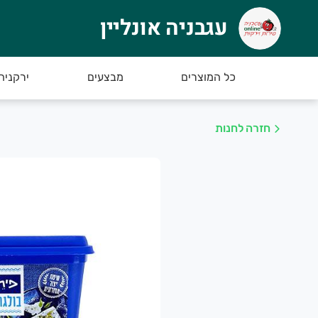
עגבניה אונליין
גבניה אונליין
רוכים הבאים ל "עגבניה אונליין" – ירקנית בוטי
כל המוצרים
מבצעים
ירקניה
נו נכין את הזמנתכם בקפדנות כדי שתוכלו להנות מ
חזרה לחנות
יתן ליצור איתנו קשר בטלפון:
08-936979
ניה נעימה - צוות עגבניה אונליין
בחר עשיר ומשובח של ירקות ופירות טריים שאנחנו מביאים כל יום